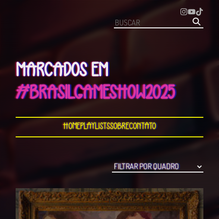
MARCADOS EM
#BRASILGAMESHOW2025
Home
Playlists
Sobre
Contato