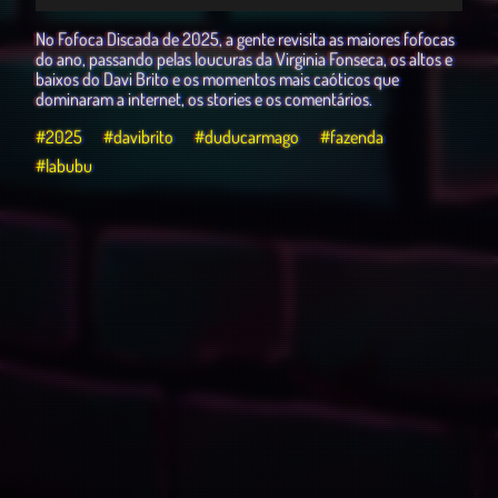
Play
Mute
Download
Settings
No Fofoca Discada de 2025, a gente revisita as maiores fofocas
do ano, passando pelas loucuras da Virginia Fonseca, os altos e
baixos do Davi Brito e os momentos mais caóticos que
dominaram a internet, os stories e os comentários.
#2025
#davibrito
#duducarmago
#fazenda
#labubu