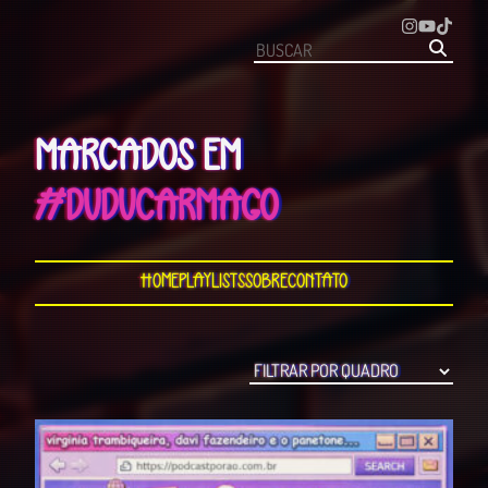
MARCADOS EM
#DUDUCARMAGO
Home
Playlists
Sobre
Contato