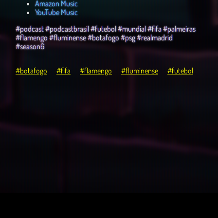
⁠⁠⁠⁠⁠⁠⁠⁠⁠⁠⁠⁠⁠Amazon Music⁠⁠⁠⁠⁠⁠⁠⁠⁠⁠⁠⁠⁠
⁠⁠⁠⁠⁠⁠YouTube Music⁠⁠⁠⁠⁠⁠
#podcast #podcastbrasil #futebol #mundial #fifa #palmeiras
#flamengo #fluminense #botafogo #psg #realmadrid
#season6
#botafogo
#fifa
#flamengo
#fluminense
#futebol