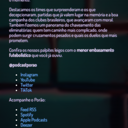
Destacamos os times que surpreenderam e os que
decepcionaram, partidas que já valem lugar na memória e a boa
campanha dos clubes brasileiros, que avançaram com moral.
Também fizemos um panorama do chaveamento das
eliminatórias: quem tem caminho mais complicado, onde
podem surgir cruzamentos pesados e quais os duelos que mais
prometem.
Confira os nossos palpites leigos com o
menor embasamento
futebolístico
que você já ouviu.
@podcastporao
⁠⁠⁠⁠⁠⁠⁠⁠⁠⁠⁠⁠⁠Instagram⁠⁠⁠⁠⁠⁠⁠⁠⁠⁠⁠⁠⁠
⁠⁠⁠⁠⁠⁠⁠⁠⁠⁠⁠⁠⁠YouTube⁠⁠⁠⁠⁠⁠⁠⁠⁠⁠⁠⁠⁠
⁠⁠⁠⁠⁠⁠⁠⁠⁠⁠⁠⁠⁠Twitter⁠⁠⁠⁠⁠⁠⁠⁠⁠⁠⁠⁠⁠
⁠⁠⁠⁠⁠⁠⁠⁠⁠⁠⁠⁠⁠TikTok⁠⁠⁠⁠⁠⁠⁠⁠⁠⁠⁠⁠⁠
Acompanhe o Porão:
⁠⁠⁠⁠⁠⁠⁠⁠⁠⁠⁠⁠⁠Feed RSS⁠⁠⁠⁠⁠⁠⁠⁠⁠⁠⁠⁠⁠
⁠⁠⁠⁠⁠⁠⁠⁠⁠⁠⁠⁠⁠Spotify⁠⁠⁠⁠⁠⁠⁠⁠⁠⁠⁠⁠⁠
⁠⁠⁠⁠⁠⁠⁠⁠⁠⁠⁠⁠⁠Apple Podcasts⁠⁠⁠⁠⁠⁠⁠⁠⁠⁠⁠⁠⁠
⁠⁠⁠⁠⁠⁠⁠⁠⁠⁠⁠⁠⁠Deezer⁠⁠⁠⁠⁠⁠⁠⁠⁠⁠⁠⁠⁠