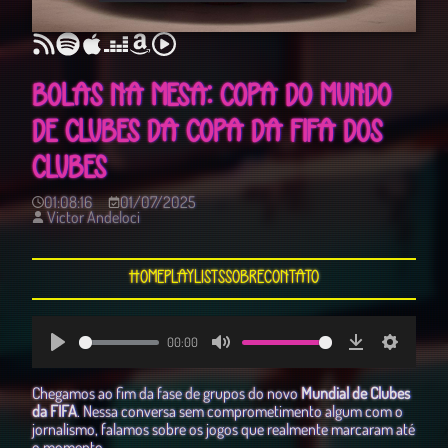
BOLAS NA MESA: COPA DO MUNDO
DE CLUBES DA COPA DA FIFA DOS
CLUBES
01:08:16
01/07/2025
Victor Andeloci
Home
Playlists
Sobre
Contato
00:00
Play
Mute
Download
Settings
Chegamos ao fim da fase de grupos do novo
Mundial de Clubes
da FIFA
. Nessa conversa sem comprometimento algum com o
jornalismo, falamos sobre os jogos que realmente marcaram até
o momento.