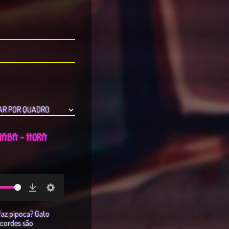
OIABA - HORA
Download
Settings
 faz pipoca? Gato
cordes são