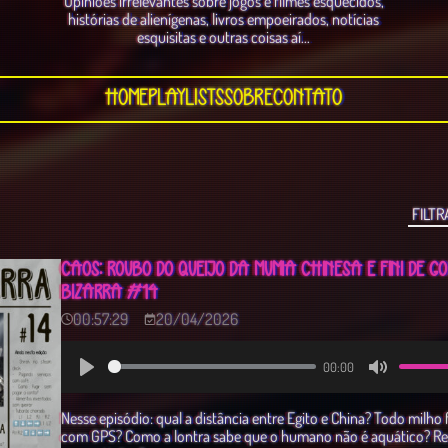
Opiniões irrelevantes sobre jogos e filmes esquecidos,
histórias de alienígenas, livros empoeirados, notícias
esquisitas e outras coisas aí...
Home
Playlists
Sobre
Contato
CAOS: ROUBO DO QUEIJO DA MÚMIA CHINESA E FINI DE G
BIZARRA #14
00:57:29
20/04/2026
00:00
Play
Mute
Nesse episódio: qual a distância entre Egito e China? Todo milho
com GPS? Como a lontra sabe que o humano não é aquático? Re