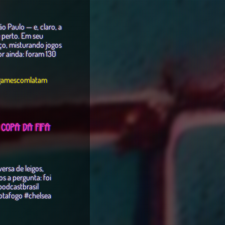
Paulo — e, claro, a
 perto. Em seu
ço, misturando jogos
or ainda: foram 130
gamescomlatam
 COPA DA FIFA
rsa de leigos,
s a pergunta: foi
odcastbrasil
otafogo #chelsea