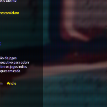
 o Distrito
mescomlatam
S
ão de jogos
ecutivo para cobrir
bre os jogos indies
taques em cada
am
#indie