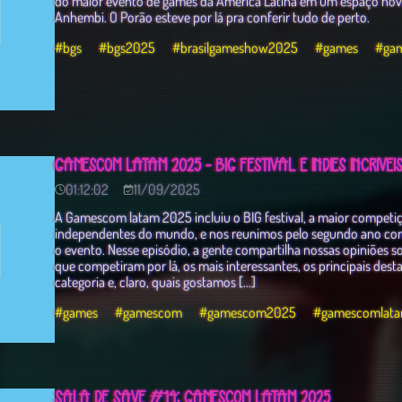
do maior evento de games da América Latina em um espaço novo:
Anhembi. O Porão esteve por lá pra conferir tudo de perto.
#bgs
#bgs2025
#brasilgameshow2025
#games
#ga
GAMESCOM LATAM 2025 - BIG FESTIVAL E INDIES INCRÍVEI
01:12:02
11/09/2025
A Gamescom latam 2025 incluiu o BIG festival, a maior competiç
independentes do mundo, e nos reunimos pelo segundo ano cons
o evento. Nesse episódio, a gente compartilha nossas opiniões so
que competiram por lá, os mais interessantes, os principais des
categoria e, claro, quais gostamos […]
#games
#gamescom
#gamescom2025
#gamescomlat
SALA DE SAVE #14: GAMESCOM LATAM 2025