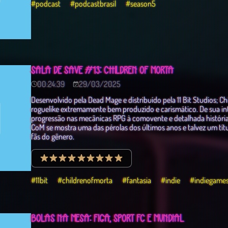
#podcast
#podcastbrasil
#season5
SALA DE SAVE #13: CHILDREN OF MORTA
00:24:39
29/03/2025
Desenvolvido pela Dead Mage e distribuído pela 11 Bit Studios; C
roguelike extremamente bem produzido e carismático. De sua in
progressão nas mecânicas RPG à comovente e detalhada história 
CoM se mostra uma das pérolas dos últimos anos e talvez um títu
fãs do gênero.
#11bit
#childrenofmorta
#fantasia
#indie
#indiegame
BOLAS NA MESA: FIGA, SPORT FC E MUNDIAL