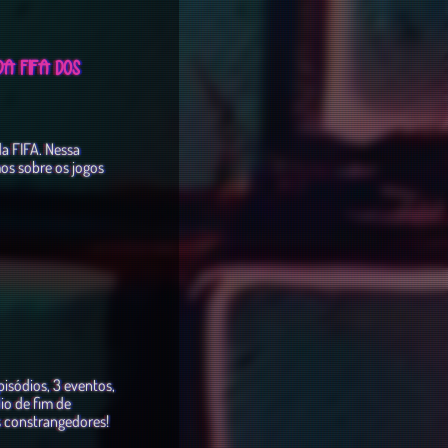
A FIFA DOS
a FIFA. Nessa
s sobre os jogos
sódios, 3 eventos,
dio de fim de
s constrangedores!