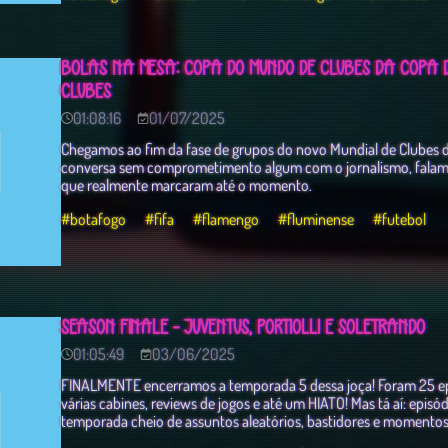
BOLAS NA MESA: COPA DO MUNDO DE CLUBES DA COPA D
CLUBES
01:08:16
01/07/2025
Chegamos ao fim da fase de grupos do novo Mundial de Clubes d
conversa sem comprometimento algum com o jornalismo, falamo
que realmente marcaram até o momento.
#botafogo
#fifa
#flamengo
#fluminense
#futebol
SEASON FINALE - JUVENTUS, PORTIOLLI E SOLETRANDO
01:05:49
03/06/2025
FINALMENTE encerramos a temporada 5 dessa joça! Foram 25 epi
várias cabines, reviews de jogos e até um HIATO! Mas tá aí: episó
temporada cheio de assuntos aleatórios, bastidores e momento