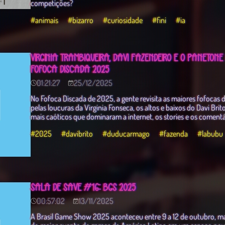
competições?
#animais
#bizarro
#curiosidade
#fini
#ia
VIRGINIA TRAMBIQUEIRA, DAVI FAZENDEIRO E O PANETONE 
FOFOCA DISCADA 2025
01:21:27
25/12/2025
No Fofoca Discada de 2025, a gente revisita as maiores fofocas
pelas loucuras da Virginia Fonseca, os altos e baixos do Davi Br
mais caóticos que dominaram a internet, os stories e os comentá
#2025
#davibrito
#duducarmago
#fazenda
#labubu
SALA DE SAVE #16: BGS 2025
00:57:02
13/11/2025
A Brasil Game Show 2025 aconteceu entre 9 a 12 de outubro, ma