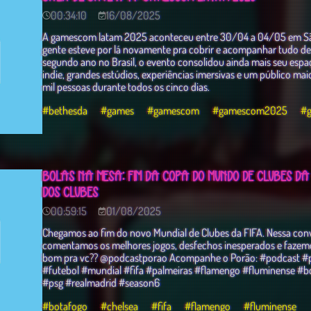
00:34:10
16/08/2025
A gamescom latam 2025 aconteceu entre 30/04 a 04/05 em São 
gente esteve por lá novamente pra cobrir e acompanhar tudo de
segundo ano no Brasil, o evento consolidou ainda mais seu espa
indie, grandes estúdios, experiências imersivas e um público mai
mil pessoas durante todos os cinco dias.
#bethesda
#games
#gamescom
#gamescom2025
#
BOLAS NA MESA: FIM DA COPA DO MUNDO DE CLUBES DA
DOS CLUBES
00:59:15
01/08/2025
Chegamos ao fim do novo Mundial de Clubes da FIFA. Nessa conve
comentamos os melhores jogos, desfechos inesperados e fazemo
bom pra vc?? @podcastporao Acompanhe o Porão: #podcast #p
#futebol #mundial #fifa #palmeiras #flamengo #fluminense #b
#psg #realmadrid #season6
#botafogo
#chelsea
#fifa
#flamengo
#fluminense