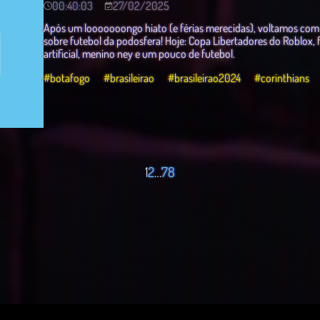
00:40:03
27/02/2025
Após um looooooongo hiato (e férias merecidas), voltamos com
sobre futebol da podosfera! Hoje: Copa Libertadores do Roblox, fi
artificial, menino ney e um pouco de futebol.
#botafogo
#brasileirao
#brasileirao2024
#corinthians
1
2
…
7
8