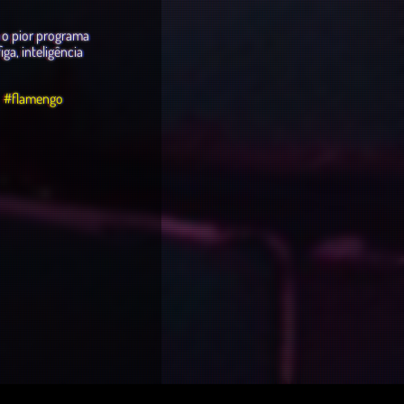
 o pior programa
ga, inteligência
#flamengo