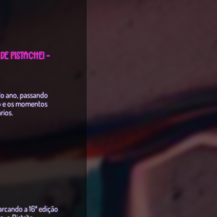
DE PISTACHE! -
 do ano, passando
ito e os momentos
rios.
rcando a 16ª edição