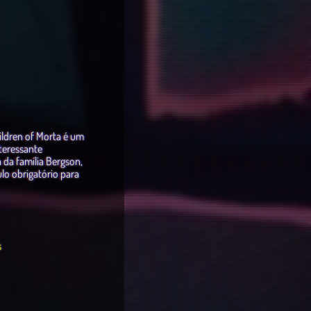
hildren of Morta é um
teressante
da família Bergson,
lo obrigatório para
s