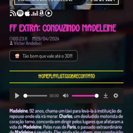
FF EXTRA: CONDUZINDO MADELEINE
00:23:11
29/04/2024
Victor Andeloci
Tão bom que vale até o 3D!!!
Home
Playlists
Sobre
Contato
00:00
Play
Mute
Download
Settings
Madeleine
, 92 anos, chama um táxi para levá-la à instituição de
repouso onde ela irá morar.
Charles
, um desiludido motorista de
coração terno, concorda em dirigir pelos lugares que afetaram a
vida de
Madeleine
. Pelas ruas de
Paris
, o passado extraordinário
de
Madeleine
é revelado. Eles ainda não sabem, mas construirão