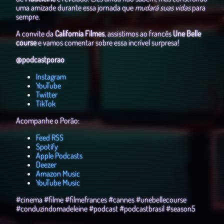
uma amizade durante essa jornada que
mudará suas vidas
para
sempre.
A convite da
California Filmes
, assistimos ao francês
Une Belle
course
e vamos comentar sobre essa incrível surpresa!
@podcastporao
⁠⁠⁠⁠⁠⁠⁠⁠⁠⁠⁠⁠⁠⁠Instagram⁠⁠⁠⁠⁠⁠⁠⁠⁠⁠⁠⁠⁠⁠
⁠⁠⁠⁠⁠⁠⁠⁠⁠⁠⁠⁠⁠⁠YouTube⁠⁠⁠⁠⁠⁠⁠⁠⁠⁠⁠⁠⁠⁠
⁠⁠⁠⁠⁠⁠⁠⁠⁠⁠⁠⁠⁠⁠Twitter⁠⁠⁠⁠⁠⁠⁠⁠⁠⁠⁠⁠⁠⁠
⁠⁠⁠⁠⁠⁠⁠⁠⁠⁠⁠⁠⁠⁠TikTok⁠⁠⁠⁠⁠⁠⁠⁠⁠⁠⁠⁠⁠⁠
Acompanhe o Porão:
⁠⁠⁠⁠⁠⁠⁠⁠⁠⁠⁠⁠⁠⁠Feed RSS⁠⁠⁠⁠⁠⁠⁠⁠⁠⁠⁠⁠⁠⁠
⁠⁠⁠⁠⁠⁠⁠⁠⁠⁠⁠⁠⁠⁠Spotify⁠⁠⁠⁠⁠⁠⁠⁠⁠⁠⁠⁠⁠⁠
⁠⁠⁠⁠⁠⁠⁠⁠⁠⁠⁠⁠⁠⁠Apple Podcasts⁠⁠⁠⁠⁠⁠⁠⁠⁠⁠⁠⁠⁠⁠
⁠⁠⁠⁠⁠⁠⁠⁠⁠⁠⁠⁠⁠⁠Deezer⁠⁠⁠⁠⁠⁠⁠⁠⁠⁠⁠⁠⁠⁠
⁠⁠⁠⁠⁠⁠⁠⁠⁠⁠⁠⁠⁠⁠Amazon Music⁠⁠⁠⁠⁠⁠⁠⁠⁠⁠⁠⁠⁠⁠
⁠⁠⁠⁠⁠⁠⁠YouTube Music⁠⁠⁠⁠⁠⁠⁠
#cinema #filme #filmefrances #cannes #unebellecourse
#conduzindomadeleine #podcast #podcastbrasil #season5