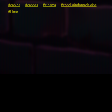
#cabine
#cannes
#cinema
#conduzindomadeleine
#filme
O Porão – Podcast
© 2022 - 2026 | Victor Andeloci
Project P. - v1.6.4
Development by
@victorandeloci