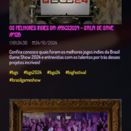
OS MELHORES INDIES DA #BGS2024 - SALA DE SAVE
#12B
01:24:36
24/10/2024
Confira conosco quais foram os melhores jogos indies da Brasil
Game Show 2024 e entrevistas com os talentos por trás desses
projetos incríveis!
#bgs
#bgs2024
#bgs24
#bigfestival
#brasilgameshow