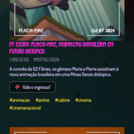
FF EXTRA: PLACA-MÃE, ANIMAÇÃO BRASILEIRA EM
FUTURO DISTÓPICO
00:12:26
07/10/2024
A convite da O2 Filmes, os gêmeos Marie e Pierre assistiram à
nova animação brasileira em uma Minas Gerais distópica.
Vale o ingresso!
#animacao
#anime
#cabine
#cinema
#cinemanacional