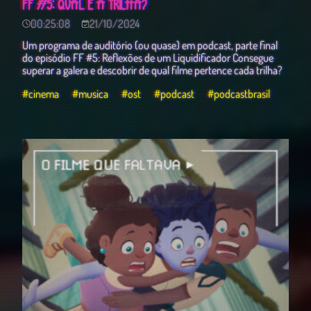
FF #5: QUAL É A TRILHA?
00:25:08
21/10/2024
Um programa de auditório (ou quase) em podcast, parte final
do episódio FF #5: Reflexões de um Liquidificador Consegue
superar a galera e descobrir de qual filme pertence cada trilha?
#cinema
#musica
#ost
#podcast
#podcastbrasil