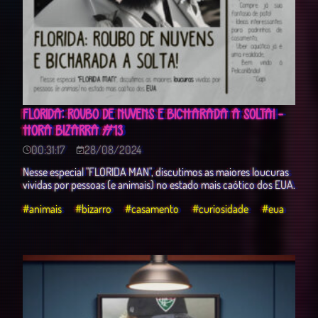
FLORIDA: ROUBO DE NUVENS E BICHARADA A SOLTA! -
HORA BIZARRA #13
00:31:17
28/08/2024
Nesse especial "FLORIDA MAN", discutimos as maiores loucuras
vividas por pessoas (e animais) no estado mais caótico dos EUA.
#animais
#bizarro
#casamento
#curiosidade
#eua