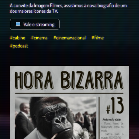
A convite da Imagem Filmes, assistimos à nova biografia de um
dos maiores ícones da TV.
Vale o streaming
#cabine
#cinema
#cinemanacional
#filme
#podcast