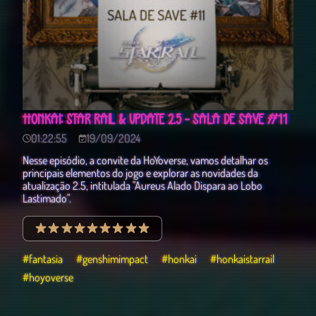
HONKAI: STAR RAIL & UPDATE 2.5 - SALA DE SAVE #11
01:22:55
19/09/2024
Nesse episódio, a convite da HoYoverse, vamos detalhar os
principais elementos do jogo e explorar as novidades da
atualização 2.5, intitulada "Aureus Alado Dispara ao Lobo
Lastimado".
#fantasia
#genshimimpact
#honkai
#honkaistarrail
#hoyoverse