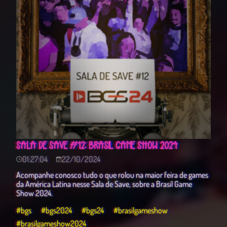
SALA DE SAVE #12: BRASIL GAME SHOW 2024
01:27:04
22/10/2024
Acompanhe conosco tudo o que rolou na maior feira de games
da América Latina nesse Sala de Save, sobre a Brasil Game
Show 2024.
#bgs
#bgs2024
#bgs24
#brasilgameshow
#brasilgameshow2024