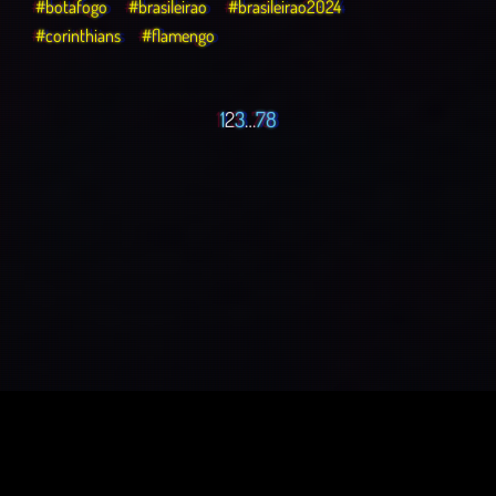
#botafogo
#brasileirao
#brasileirao2024
#corinthians
#flamengo
1
2
3
…
7
8
O Porão – Podcast
© 2022 - 2026 | Victor Andeloci