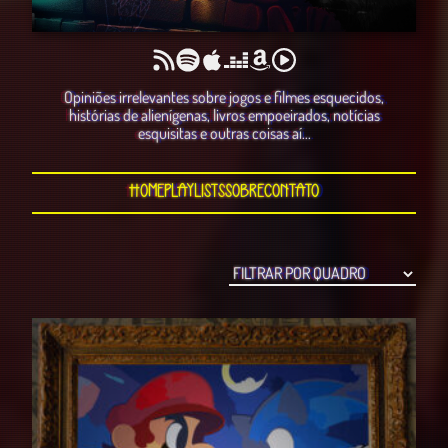
Opiniões irrelevantes sobre jogos e filmes esquecidos,
histórias de alienígenas, livros empoeirados, notícias
esquisitas e outras coisas aí...
Home
Playlists
Sobre
Contato