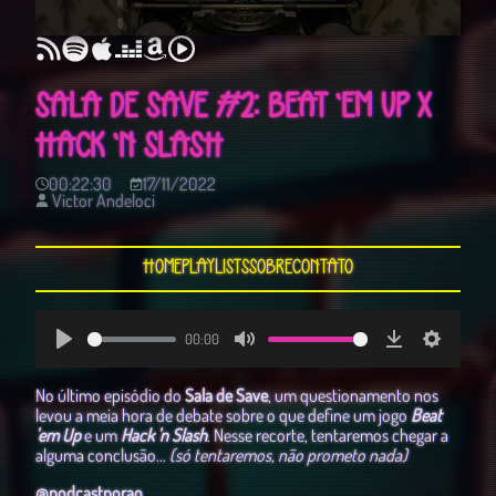
SALA DE SAVE #2: BEAT ‘EM UP X
HACK ‘N SLASH
00:22:30
17/11/2022
Victor Andeloci
Home
Playlists
Sobre
Contato
00:00
Play
Mute
Download
Settings
No último episódio do
Sala de Save
, um questionamento nos
levou a meia hora de debate sobre o que define um jogo
Beat
'em Up
e um
Hack 'n Slash
. Nesse recorte, tentaremos chegar a
alguma conclusão...
(só tentaremos, não prometo nada)
@podcastporao