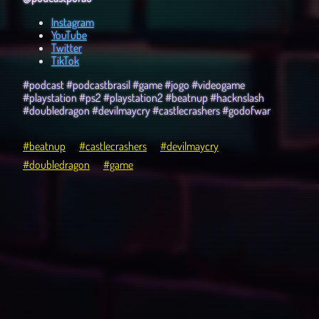
Instagram
YouTube
Twitter
TikTok
#podcast #podcastbrasil
#game #jogo #videogame
#playstation #ps2 #playstation2 #beatnup #hacknslash
#doubledragon #devilmaycry #castlecrashers #godofwar
#beatnup
#castlecrashers
#devilmaycry
#doubledragon
#game