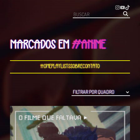
MARCADOS EM
#ANIME
Home
Playlists
Sobre
Contato