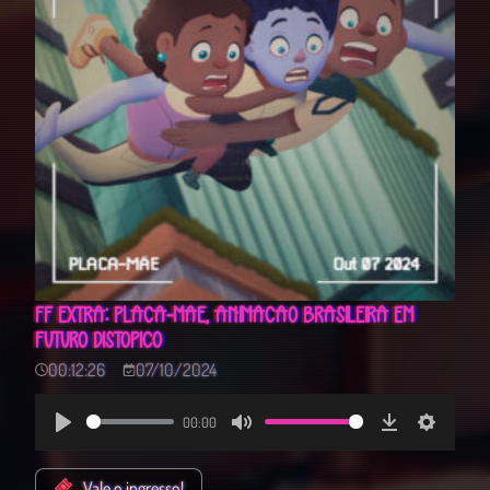
FF EXTRA: PLACA-MÃE, ANIMAÇÃO BRASILEIRA EM
FUTURO DISTÓPICO
00:12:26
07/10/2024
00:00
Play
Mute
Download
Settings
Vale o ingresso!