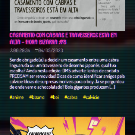
CASAMENTO COM CABRAS E TRAVESSEIROS ESTÁ EM
ALTA - HORA BIZARRA #8
00:29:34
04/05/2023
Sendo obrigado(a) a decidir um casamento entre uma cabra
linguaruda ou um travesseiro de desenho japonês, qual tua
escolha? Ainda nesta edição: OMS adverte: lentes de contato
PRECISAM ser removidas! Dicas de como identificar amigos pela
calvície Ideias de surpresas incríveis para o boy Já se perguntou
de onde vem o achocolatado? Bois gigantes produzem […]
#anime
#bizarro
#boi
#cabra
#calvicie