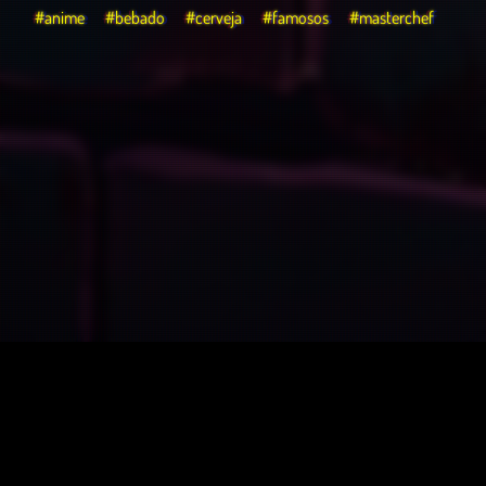
#anime
#bebado
#cerveja
#famosos
#masterchef
O Porão – Podcast
© 2022 - 2026 | Victor Andeloci
Project P. - v1.6.4