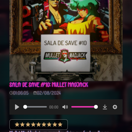
SALA DE SAVE #10: MULLET MADJACK
01:06:05
02/08/2024
00:00
Play
Mute
Download
Settings