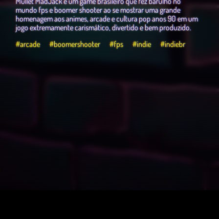
Mullet MadJack é um game brasileiro que fez barulho no
mundo fps e boomer shooter ao se mostrar uma grande
homenagem aos animes, arcade e cultura pop anos 90 em um
jogo extremamente carismático, divertido e bem produzido.
#arcade
#boomershooter
#fps
#indie
#indiebr