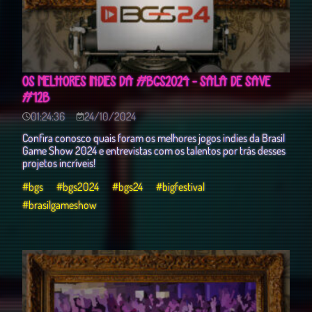
OS MELHORES INDIES DA #BGS2024 - SALA DE SAVE
#12B
01:24:36
24/10/2024
Confira conosco quais foram os melhores jogos indies da Brasil
Game Show 2024 e entrevistas com os talentos por trás desses
projetos incríveis!
#bgs
#bgs2024
#bgs24
#bigfestival
#brasilgameshow