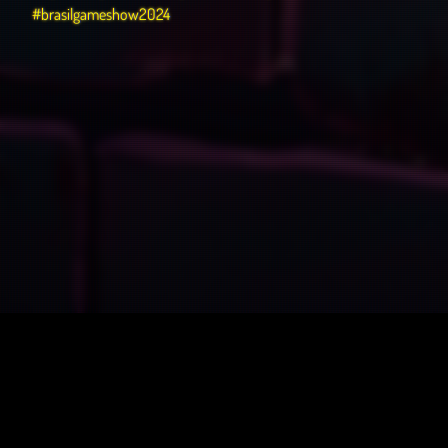
#brasilgameshow2024
O Porão – Podcast
© 2022 - 2026 | Victor Andeloci
Project P. - v1.6.4