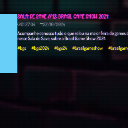
SALA DE SAVE #12: BRASIL GAME SHOW 2024
01:27:04
22/10/2024
Acompanhe conosco tudo o que rolou na maior feira de games d
nesse Sala de Save, sobre a Brasil Game Show 2024.
#bgs
#bgs2024
#bgs24
#brasilgameshow
#brasilga