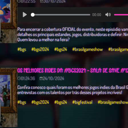
01:22:55
30/10/2024
00:00
Play
Mute
Para encerrar a cobertura OFICIAL do evento, neste episódio v
detalhes os principais estandes, jogos, distribuidoras e definir: 
Quem levou a melhor na feira?
#bgs
#bgs2024
#bgs24
#brasilgameshow
#brasilga
OS MELHORES INDIES DA #BGS2024 - SALA DE SAVE #1
01:24:36
24/10/2024
Confira conosco quais foram os melhores jogos indies da Brasi
entrevistas com os talentos por trás desses projetos incríveis!
#bgs
#bgs2024
#bgs24
#bigfestival
#brasilgamesho