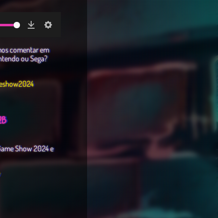
Download
Settings
amos comentar em
Nintendo ou Sega?
meshow2024
2B
l Game Show 2024 e
w