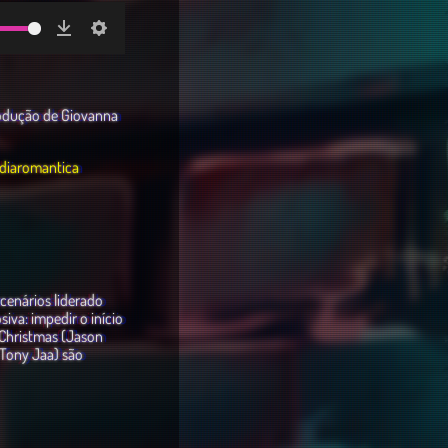
Download
Settings
rodução de Giovanna
iaromantica
cenários liderado
iva: impedir o início
 Christmas (Jason
Tony Jaa) são