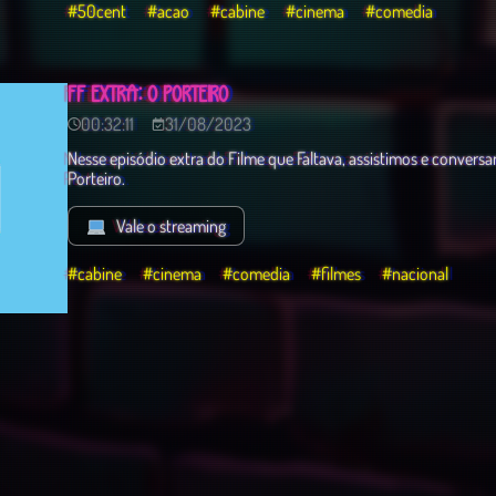
#50cent
#acao
#cabine
#cinema
#comedia
FF EXTRA: O PORTEIRO
00:32:11
31/08/2023
Nesse episódio extra do Filme que Faltava, assistimos e convers
Porteiro.
Vale o streaming
#cabine
#cinema
#comedia
#filmes
#nacional