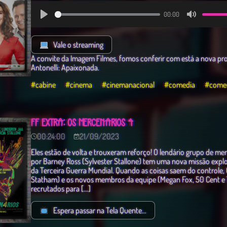
00:00
Play
Mute
Vale o streaming
A convite da Imagem Filmes, fomos conferir com está a nova p
Antonelli: Apaixonada.
#cabine
#cinema
#cinemanacional
#comedia
#comed
FF EXTRA: OS MERCENÁRIOS 4
00:24:00
21/09/2023
Eles estão de volta e trouxeram reforço! O lendário grupo de mer
por Barney Ross (Sylvester Stallone) tem uma nova missão explos
da Terceira Guerra Mundial. Quando as coisas saem do controle,
Statham) e os novos membros da equipe (Megan Fox, 50 Cent e 
recrutados para […]
Espera passar na Tela Quente...