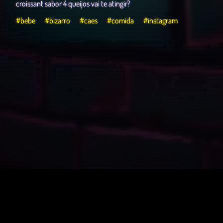
croissant sabor 4 queijos vai te atingir?
#bebe
#bizarro
#caes
#comida
#instagram
O Porão – Podcast
© 2022 - 2026 | Victor Andeloci