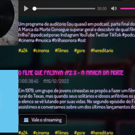
00:00
Play
Mute
Um programa de auditório (ou quase) em podcast, parte final do
A Marca da Morte Consegue superar geral e descobrir de qual fil
trilha? @podcastporao Instagram YouTube Twitter TikTok #podca
#cinema #musica #trilhasonora #ost
#a24
#cinema
#filmes
#gore
#hereditario
O FILME QUE FALTAVA #2: X - A MARCA DA MORTE
00:38:45
16/12/2022
Em 1979, um grupo de jovens cineastas se propôs a fazer um fil
rural do Texas, mas quando seus solitários e idosos anfitriões o
o elenco se vê lutando por suas vidas. No segundo episódio do Fi
assistimos e conversamos sobre um dos últimos lançamentos do
Vale o streaming
#a24
#cinema
#filmes
#gore
#hereditario