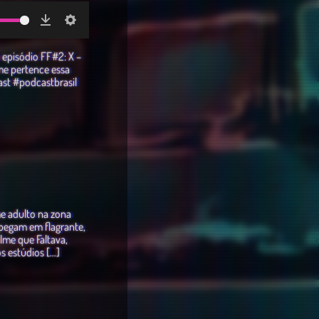
Download
Settings
 episódio FF#2: X –
me pertence essa
st #podcastbrasil
me adulto na zona
s pegam em flagrante,
lme que Faltava,
s estúdios […]