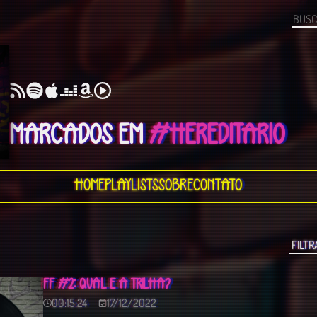
MARCADOS EM
#HEREDITARIO
Home
Playlists
Sobre
Contato
FF #2: QUAL É A TRILHA?
00:15:24
17/12/2022