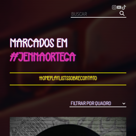
MARCADOS EM
#JENNAORTEGA
Home
Playlists
Sobre
Contato