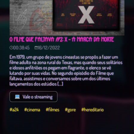
O FILME QUE FALTAVA #2: X - A MARCA DA MORTE
00:38:45
16/12/2022
Em 1979, um grupo de jovens cineastas se propôs a fazer um
filme adulto na zona rural do Texas, mas quando seus solitários
e idosos anfitriões os pegam em flagrante, o elenco se vê
lutando por suas vidas. No segundo episódio do Filme que
Faltava, assistimos e conversamos sobre um dos últimos
lançamentos dos estúdios […]
Vale o streaming
#a24
#cinema
#filmes
#gore
#hereditario