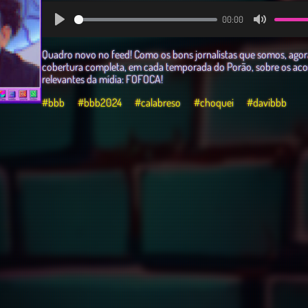
00:00
Play
Mute
Quadro novo no feed! Como os bons jornalistas que somos, ago
cobertura completa, em cada temporada do Porão, sobre os ac
relevantes da mídia: FOFOCA!
#bbb
#bbb2024
#calabreso
#choquei
#davibbb