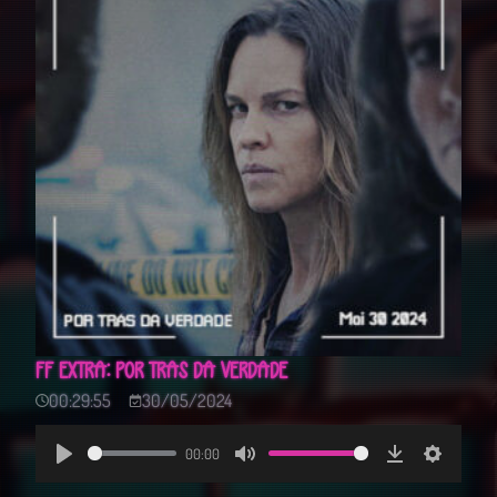
FF EXTRA: POR TRÁS DA VERDADE
00:29:55
30/05/2024
00:00
Play
Mute
Download
Settings