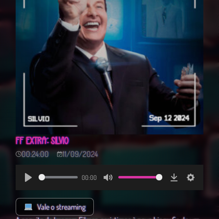
FF EXTRA: SILVIO
00:24:00
11/09/2024
00:00
Play
Mute
Download
Settings
Vale o streaming