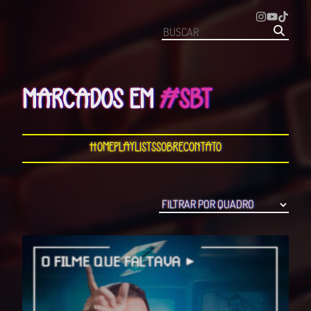
MARCADOS EM
#SBT
Home
Playlists
Sobre
Contato