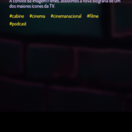
A convite da Imagem Filmes, assistimos à nova biografia de um
dos maiores ícones da TV.
#cabine
#cinema
#cinemanacional
#filme
#podcast
O Porão – Podcast