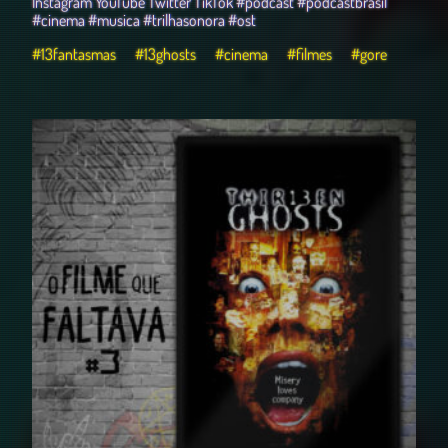
Instagram YouTube Twitter TikTok #podcast #podcastbrasil
#cinema #musica #trilhasonora #ost
#13fantasmas
#13ghosts
#cinema
#filmes
#gore