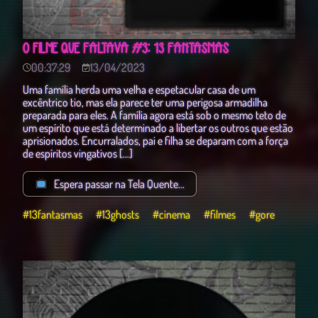
O FILME QUE FALTAVA #3: 13 FANTASMAS
00:37:29
13/04/2023
Uma família herda uma velha e espetacular casa de um
excêntrico tio, mas ela parece ter uma perigosa armadilha
preparada para eles. A família agora está sob o mesmo teto de
um espírito que está determinado a libertar os outros que estão
aprisionados. Encurralados, pai e filha se deparam com a força
de espíritos vingativos […]
Espera passar na Tela Quente...
#13fantasmas
#13ghosts
#cinema
#filmes
#gore