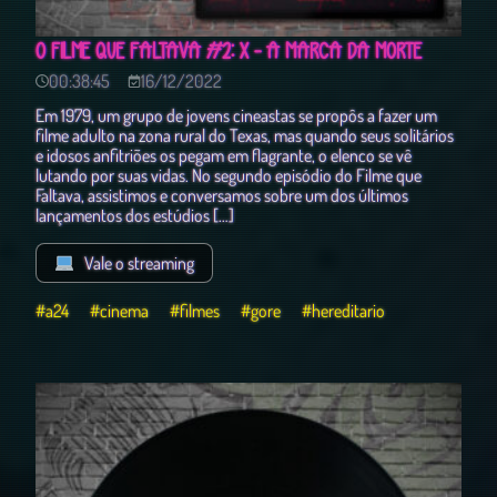
O FILME QUE FALTAVA #2: X - A MARCA DA MORTE
00:38:45
16/12/2022
Em 1979, um grupo de jovens cineastas se propôs a fazer um
filme adulto na zona rural do Texas, mas quando seus solitários
e idosos anfitriões os pegam em flagrante, o elenco se vê
lutando por suas vidas. No segundo episódio do Filme que
Faltava, assistimos e conversamos sobre um dos últimos
lançamentos dos estúdios […]
Vale o streaming
#a24
#cinema
#filmes
#gore
#hereditario