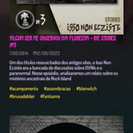
ALGUM SER ME OBSERVOU NA FLORESTA - INE STORIES
#3
00:59:14
12/06/2023
Um dos títulos ressuscitados dos antigos sites, o Isso Non
Ecziste era a bancada de discussões sobre OVNIs e o
paranormal. Nesse episódio, analisaremos um relato sobre os
mistérios ancestrais de Rock Island
#acampamento
#assombracao
#blairwitch
#bruxadeblair
#fantasma