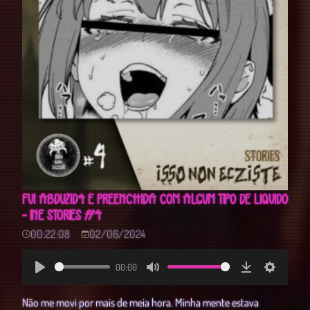
FUI ABDUZID4 E PREENCHIDA COM ALGUM TIPO DE LÍQUIDO
- INE STORIES #4
00:22:08
02/06/2024
00:00
Play
Mute
Download
Settings
Não me movi por mais de meia hora. Minha mente estava