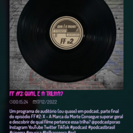
FF #2: QUAL É A TRILHA?
00:15:24
17/12/2022
Um programa de auditório (ou quase) em podcast, parte final
do episódio FF#2: X – A Marca da Morte Consegue superar geral
e descobrir de qual filme pertence essa trilha? @podcastporao
Instagram YouTube Twitter TikTok #podcast #podcastbrasil
#cinema #musica #trilhasonora #ost