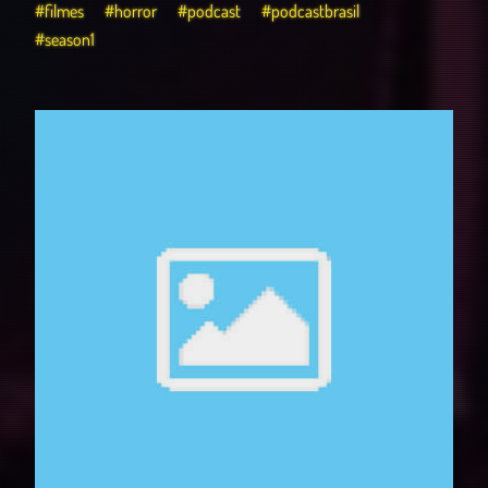
#filmes
#horror
#podcast
#podcastbrasil
#season1