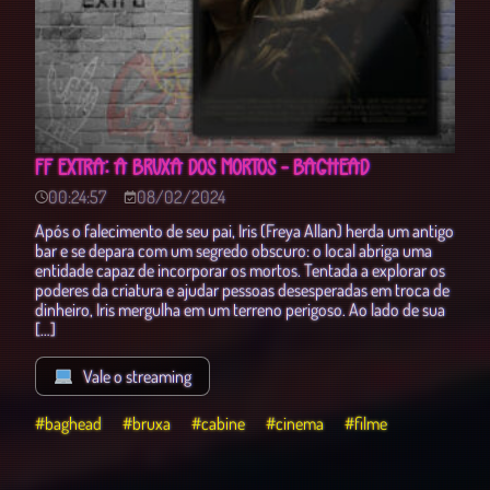
FF EXTRA: A BRUXA DOS MORTOS - BAGHEAD
00:24:57
08/02/2024
Após o falecimento de seu pai, Iris (Freya Allan) herda um antigo
bar e se depara com um segredo obscuro: o local abriga uma
entidade capaz de incorporar os mortos. Tentada a explorar os
poderes da criatura e ajudar pessoas desesperadas em troca de
dinheiro, Iris mergulha em um terreno perigoso. Ao lado de sua
[…]
Vale o streaming
#baghead
#bruxa
#cabine
#cinema
#filme