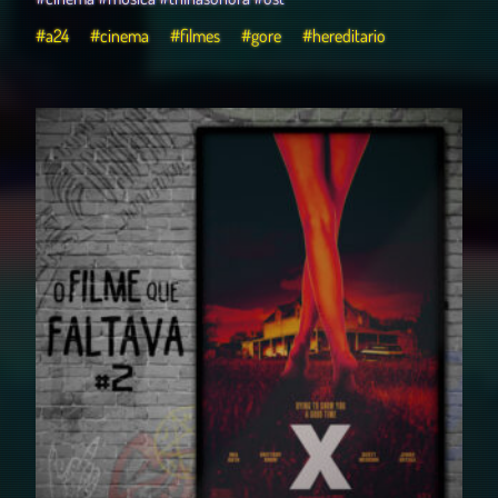
#a24
#cinema
#filmes
#gore
#hereditario