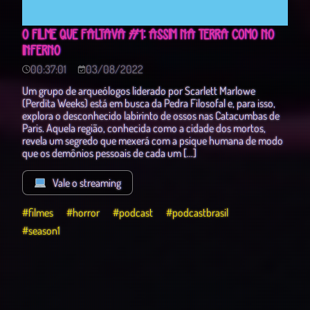
O FILME QUE FALTAVA #1: ASSIM NA TERRA COMO NO
INFERNO
00:37:01
03/08/2022
Um grupo de arqueólogos liderado por Scarlett Marlowe
(Perdita Weeks) está em busca da Pedra Filosofal e, para isso,
explora o desconhecido labirinto de ossos nas Catacumbas de
Paris. Aquela região, conhecida como a cidade dos mortos,
revela um segredo que mexerá com a psique humana de modo
que os demônios pessoais de cada um […]
Vale o streaming
#filmes
#horror
#podcast
#podcastbrasil
#season1