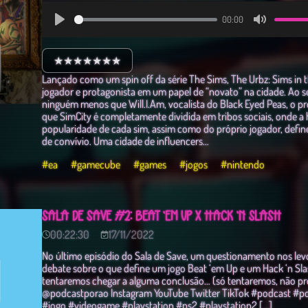
00:00
Play
Mute
★★★★★★★
Lançado como um spin off da série The Sims, The Urbz: Sims in t
jogador e protagonista em um papel de “novato” na cidade. Ao s
ninguém menos que Will.I.Am, vocalista do Black Eyed Peas, o p
que SimCity é completamente dividida em tribos sociais, onde a 
popularidade de cada sim, assim como do próprio jogador, defin
de convívio. Uma cidade de influencers…
#ea
#gamecube
#games
#jogos
#nintendo
SALA DE SAVE #2: BEAT 'EM UP X HACK 'N SLASH
00:22:30
17/11/2022
No último episódio do Sala de Save, um questionamento nos lev
debate sobre o que define um jogo Beat ‘em Up e um Hack ‘n Slas
tentaremos chegar a alguma conclusão… (só tentaremos, não p
@podcastporao Instagram YouTube Twitter TikTok #podcast #p
#jogo #videogame #playstation #ps2 #playstation2 […]