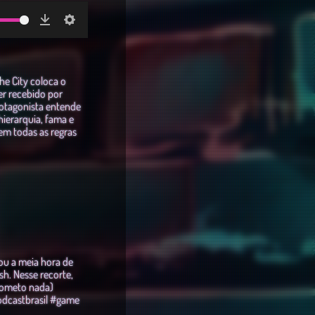
Download
Settings
he City coloca o
er recebido por
rotagonista entende
hierarquia, fama e
em todas as regras
ou a meia hora de
h. Nesse recorte,
rometo nada)
odcastbrasil #game