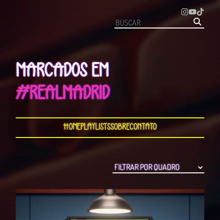
MARCADOS EM
#REALMADRID
Home
Playlists
Sobre
Contato