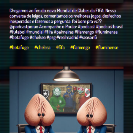
Play
Mute
Download
Settings
Chegamos ao fim do novo Mundial de Clubes da FIFA. Nessa
conversa de leigos, comentamos os melhores jogos, desfechos
inesperados e fazemos a pergunta: foi bom pra vc??
@podcastporao Acompanhe o Porão: #podcast #podcastbrasil
#futebol #mundial #fifa #palmeiras #flamengo #fluminense
#botafogo #chelsea #psg #realmadrid #season6
#botafogo
#chelsea
#fifa
#flamengo
#fluminense